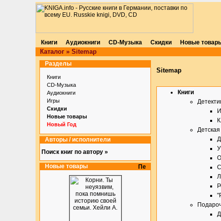
Книги
Аудиокниги
CD-Музыка
Скидки
Новые товар
Каталог
»
Sitemap
Разделы
Sitemap
Книги
CD-Музыка
Книги
Аудиокниги
Игры
Детекти
Скидки
И
Новые товары
К
Новый Год
Детская
Д
Авторы / исполнители
У
Поиск книг по автору »
О
Новые товары
С
Л
Р
"
Подаро
Д