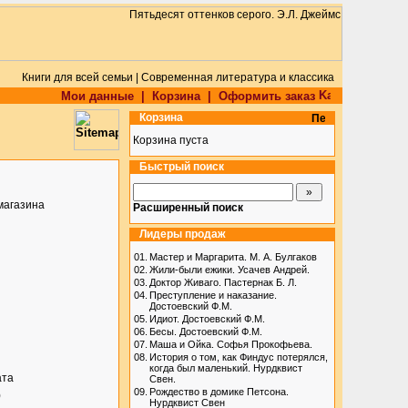
Книги для всей семьи | Современная литература и классика
Мои данные
|
Корзина
|
Оформить заказ
Корзина
Корзина пуста
Быстрый поиск
магазина
Расширенный поиск
Лидеры продаж
01.
Мастер и Маргарита. М. А. Булгаков
02.
Жили-были ежики. Усачев Андрей.
03.
Доктор Живаго. Пастернак Б. Л.
04.
Преступление и наказание.
Достоевский Ф.М.
05.
Идиот. Достоевский Ф.М.
06.
Бесы. Достоевский Ф.М.
07.
Маша и Ойка. Софья Прокофьева.
08.
История о том, как Финдус потерялся,
когда был маленький. Нурдквист
ата
Свен.
09.
Рождество в домике Петсона.
)
Нурдквист Свен