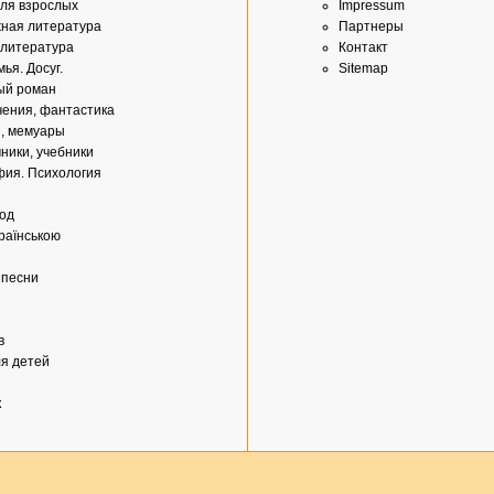
ля взрослых
Impressum
ная литература
Партнеры
 литература
Контакт
ья. Досуг.
Sitemap
ый роман
ения, фантастика
, мемуары
ники, учебники
ия. Психология
од
країнською
 песни
в
ля детей
к