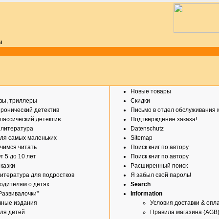
ы
Новые товары
вы, триллеры
Скидки
ронический детектив
Письмо в отдел обслуживания 
лассический детектив
Подтверждение заказа!
 литература
Datenschutz
ля самых маленьких
Sitemap
чимся читать
Поиск книг по автору
т 5 до 10 лет
Поиск книг по автору
казки
Расширенный поиск
итература для подростков
Я забыл свой пароль!
одителям о детях
Search
Развивалочки"
Information
чные издания
Условия доставки & опл
ля детей
Правила магазина (AGB