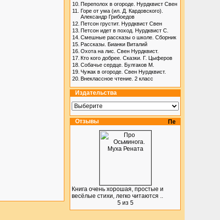
10.
Переполох в огороде. Нурдквист Свен
11.
Горе от ума (ил. Д. Кардовского).
Александр Грибоедов
12.
Петсон грустит. Нурдквист Свен
13.
Петсон идет в поход. Нурдквист С.
14.
Смешные рассказы о школе. Сборник
15.
Рассказы. Бианки Виталий
16.
Охота на лис. Свен Нурдквист.
17.
Кто кого добрее. Сказки. Г. Цыферов
18.
Собачье сердце. Булгаков М.
19.
Чужак в огороде. Свен Нурдквист.
20.
Внеклассное чтение. 2 класс
Издательства
Отзывы
Книга очень хорошая, простые и
весёлые стихи, легко читаются ..