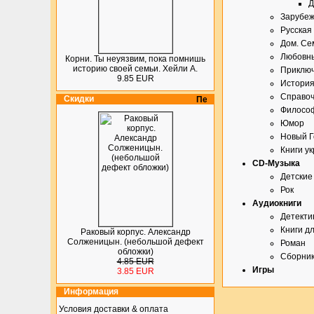
Д
Зарубеж
Русская
Дом. Сем
Любовн
Корни. Ты неуязвим, пока помнишь
историю своей семьи. Хейли А.
Приключ
9.85 EUR
История
Справоч
Скидки
Философ
Юмор
Новый Г
Книги у
CD-Музыка
Детские
Рок
Аудиокниги
Детекти
Книги д
Раковый корпус. Александр
Солженицын. (небольшой дефект
Роман
обложки)
Сборни
4.85 EUR
Игры
3.85 EUR
Информация
Условия доставки & оплата