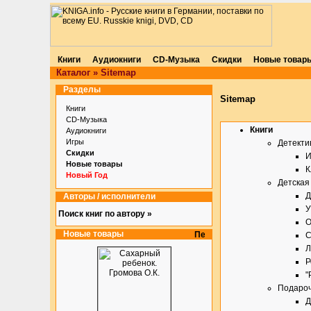
Книги
Аудиокниги
CD-Музыка
Скидки
Новые товар
Каталог
»
Sitemap
Разделы
Sitemap
Книги
CD-Музыка
Книги
Аудиокниги
Игры
Детекти
Скидки
И
Новые товары
К
Новый Год
Детская
Д
Авторы / исполнители
У
Поиск книг по автору »
О
Новые товары
С
Л
Р
"
Подаро
Д