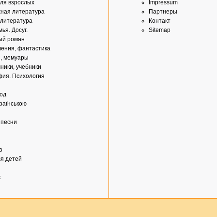
ля взрослых
Impressum
ная литература
Партнеры
 литература
Контакт
ья. Досуг.
Sitemap
ый роман
ения, фантастика
, мемуары
ники, учебники
ия. Психология
од
країнською
 песни
в
ля детей
к