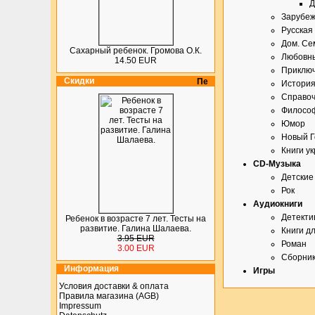
Д
Зарубеж
Русская
Дом. Сем
Сахарный ребенок. Громова О.К.
Любовн
14.50 EUR
Приключ
Скидки
История
Справоч
Философ
Юмор
Новый Г
Книги у
CD-Музыка
Детские
Рок
Аудиокниги
Детекти
Ребенок в возрасте 7 лет. Тесты на
развитие. Галина Шалаева.
Книги д
3.95 EUR
Роман
3.00 EUR
Сборни
Информация
Игры
Условия доставки & оплата
Правила магазина (AGB)
Impressum