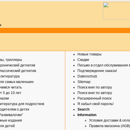
ы
Новые товары
вы, триллеры
Скидки
ронический детектив
Письмо в отдел обслуживания 
лассический детектив
Подтверждение заказа!
 литература
Datenschutz
ля самых маленьких
Sitemap
чимся читать
Поиск книг по автору
т 5 до 10 лет
Поиск книг по автору
казки
Расширенный поиск
итература для подростков
Я забыл свой пароль!
одителям о детях
Search
Развивалочки"
Information
чные издания
Условия доставки & опл
ля детей
Правила магазина (AGB