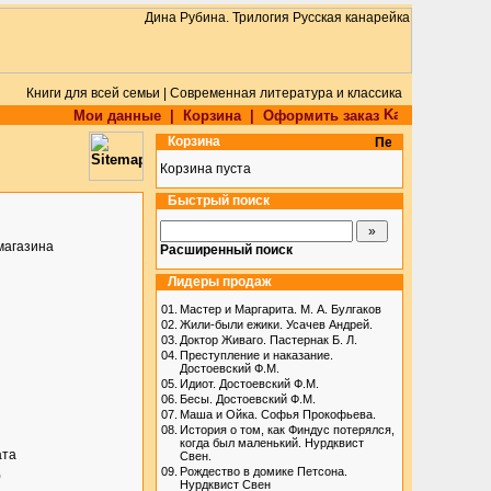
Книги для всей семьи | Современная литература и классика
Мои данные
|
Корзина
|
Оформить заказ
Корзина
Корзина пуста
Быстрый поиск
магазина
Расширенный поиск
Лидеры продаж
01.
Мастер и Маргарита. М. А. Булгаков
02.
Жили-были ежики. Усачев Андрей.
03.
Доктор Живаго. Пастернак Б. Л.
04.
Преступление и наказание.
Достоевский Ф.М.
05.
Идиот. Достоевский Ф.М.
06.
Бесы. Достоевский Ф.М.
07.
Маша и Ойка. Софья Прокофьева.
08.
История о том, как Финдус потерялся,
когда был маленький. Нурдквист
ата
Свен.
09.
Рождество в домике Петсона.
)
Нурдквист Свен