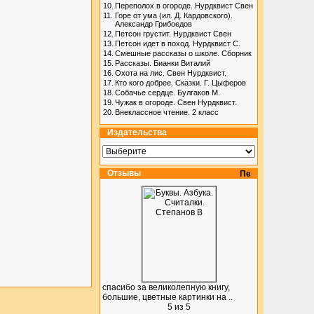
10.
Переполох в огороде. Нурдквист Свен
11.
Горе от ума (ил. Д. Кардовского).
Александр Грибоедов
12.
Петсон грустит. Нурдквист Свен
13.
Петсон идет в поход. Нурдквист С.
14.
Смешные рассказы о школе. Сборник
15.
Рассказы. Бианки Виталий
16.
Охота на лис. Свен Нурдквист.
17.
Кто кого добрее. Сказки. Г. Цыферов
18.
Собачье сердце. Булгаков М.
19.
Чужак в огороде. Свен Нурдквист.
20.
Внеклассное чтение. 2 класс
Издательства
Отзывы
спасибо за великолепную книгу,
большие, цветные картинки на ..