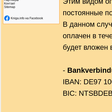
Этим видом оп
Партнеры
Контакт
Sitemap
постоянные п
Kniga.info на Facebook
В данном случ
оплачен в теч
будет вложен 
-
Bankverbind
IBAN: DE97 10
BIC: NTSBDE