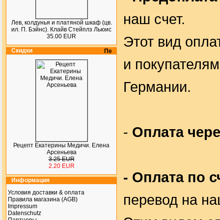
наш счет.
Лев, колдунья и платяной шкаф (цв.
ил. П. Бэйнс). Клайв Стейплз Льюис
35.00 EUR
Этот вид опла
Скидки
и покупателя
Германии.
-
Оплата чере
Рецепт Екатерины Медичи. Елена
Арсеньева
3.25 EUR
2.20 EUR
- Оплата по с
Информация
Условия доставки & оплата
перевод на на
Правила магазина (AGB)
Impressum
Datenschutz