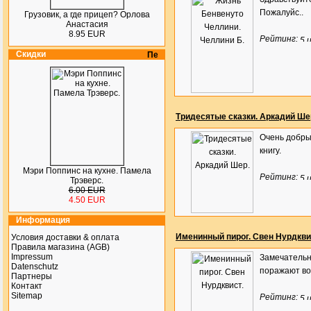
Пожалуйс..
Грузовик, а где прицеп? Орлова
Анастасия
8.95 EUR
Рейтинг:
Скидки
Тридесятые сказки. Аркадий Ше
Очень добры
книгу.
Мэри Поппинс на кухне. Памела
Рейтинг:
Трэверс.
6.00 EUR
4.50 EUR
Информация
Именинный пирог. Свен Нурдкви
Условия доставки & оплата
Правила магазина (AGB)
Impressum
Замечательн
Datenschutz
поражают во
Партнеры
Контакт
Sitemap
Рейтинг: