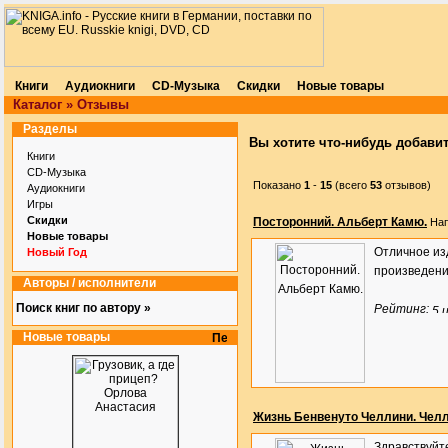
Книги
Аудиокниги
CD-Музыка
Скидки
Новые товары
Каталог
»
Отзывы
Разделы
Вы хотите что-нибудь добави
Книги
CD-Музыка
Показано
1
-
15
(всего
53
отзывов)
Аудиокниги
Игры
Скидки
Посторонний. Альберт Камю.
Нап
Новые товары
Отличное из
Новый Год
произведения
Авторы / исполнители
Поиск книг по автору »
Рейтинг:
Новые товары
Жизнь Бенвенуто Челлини. Челл
Здравствуйте