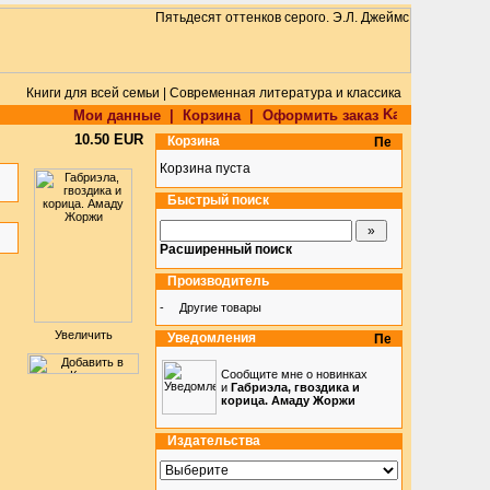
Книги для всей семьи | Современная литература и классика
Мои данные
|
Корзина
|
Оформить заказ
10.50 EUR
Корзина
Корзина пуста
Быстрый поиск
Расширенный поиск
Производитель
-
Другие товары
Увеличить
Уведомления
Сообщите мне о новинках
и
Габриэла, гвоздика и
корица. Амаду Жоржи
Издательства