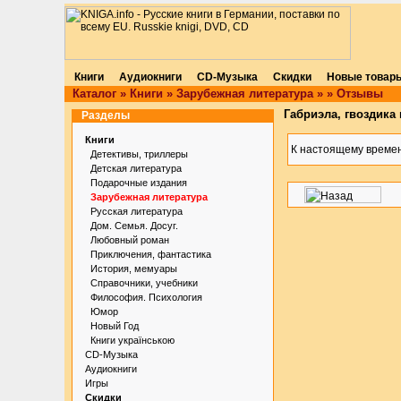
Книги
Аудиокниги
CD-Музыка
Скидки
Новые товар
Каталог
»
Книги
»
Зарубежная литература
»
»
Отзывы
Габриэла, гвоздика
Разделы
Книги
К настоящему времен
Детективы, триллеры
Детская литература
Подарочные издания
Зарубежная литература
Русская литература
Дом. Семья. Досуг.
Любовный роман
Приключения, фантастика
История, мемуары
Справочники, учебники
Философия. Психология
Юмор
Новый Год
Книги українською
CD-Музыка
Аудиокниги
Игры
Скидки