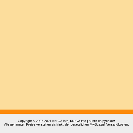
Copyright © 2007-2021
KNIGA.info
, KNIGA.info | Книги на русском
Alle genannten Preise verstehen sich inkl. der gesetzlichen MwSt zzgl. Versandkosten.