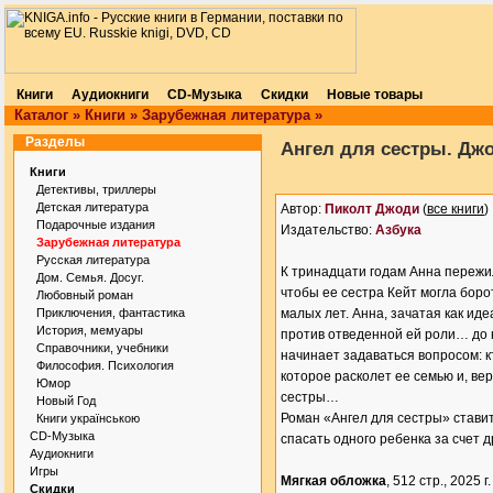
Книги
Аудиокниги
CD-Музыка
Скидки
Новые товары
Каталог
»
Книги
»
Зарубежная литература
»
Разделы
Ангел для сестры. Дж
Книги
Детективы, триллеры
Детская литература
Автор:
Пиколт Джоди
(
все книги
)
Подарочные издания
Издательство:
Азбука
Зарубежная литература
Русская литература
К тринадцати годам Анна пережи
Дом. Семья. Досуг.
чтобы ее сестра Кейт могла боро
Любовный роман
Приключения, фантастика
малых лет. Анна, зачатая как ид
История, мемуары
против отведенной ей роли… до 
Справочники, учебники
начинает задаваться вопросом: к
Философия. Психология
которое расколет ее семью и, в
Юмор
сестры…
Новый Год
Роман «Ангел для сестры» стави
Книги українською
CD-Музыка
спасать одного ребенка за счет д
Аудиокниги
Игры
Мягкая обложка
, 512 стр., 2025 г.
Скидки