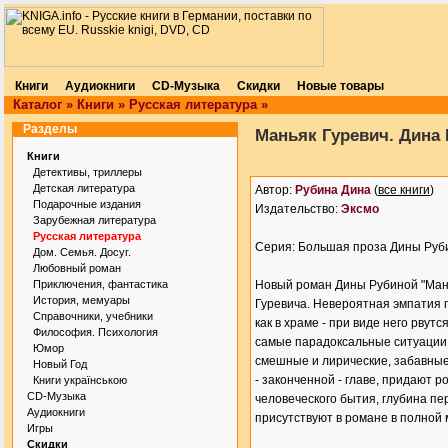
Книги
Аудиокниги
CD-Музыка
Скидки
Новые товары
Каталог
»
Книги
»
Русская литература
»
Разделы
Маньяк Гуревич. Дина
Книги
Детективы, триллеры
Детская литература
Автор:
Рубина Дина
(
все книги
)
Подарочные издания
Издательство:
Эксмо
Зарубежная литература
Русская литература
Серия: Большая проза Дины Руб
Дом. Семья. Досуг.
Любовный роман
Приключения, фантастика
Новый роман Дины Рубиной "Мань
История, мемуары
Гуревича. Невероятная эмпатия г
Справочники, учебники
как в храме - при виде него рвут
Философия. Психология
самые парадоксальные ситуации. 
Юмор
смешные и лирические, забавные
Новый Год
- законченной - главе, придают 
Книги українською
CD-Музыка
человеческого бытия, глубина пе
Аудиокниги
присутствуют в романе в полной 
Игры
Скидки