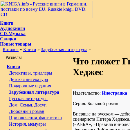
Книги
Аудиокниги
CD-Музыка
Скидки
Новые товары
Каталог
»
Книги
»
Зарубежная литература
»
Разделы
Что гложет Г
Книги
Хеджес
Детективы, триллеры
Детская литература
Подарочные издания
Зарубежная литература
Издательство:
Иностранка
Русская литература
Серия: Большой роман
Дом. Семья. Досуг.
Любовный роман
Впервые на русском — дебю
Приключения, фантастика
сценариста Питера Хеджеса
История, мемуары
(«АББА», «Правила винодел
Леонардом ДиКаприо в глав