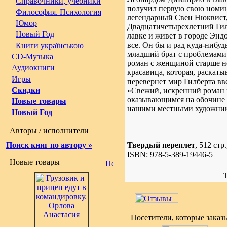
Справочники, учебники
получил первую свою номин
Философия. Психология
легендарный Свен Нюквист,
Юмор
Двадцатичетырехлетний Гил
Новый Год
лавке и живет в городе Энд
все. Он бы и рад куда-нибуд
Книги українською
младший брат с проблемами 
CD-Музыка
роман с женщиной старше не
Аудиокниги
красавица, которая, раскаты
Игры
перевернет мир Гилберта в
Скидки
«Свежий, искренний роман в
оказывающимся на обочине
Новые товары
нашими местными художника
Новый Год
Авторы / исполнители
Поиск книг по автору »
Твердый переплет
, 512 стр.
ISBN: 978-5-389-19446-5
Новые товары
Посетители, которые зака