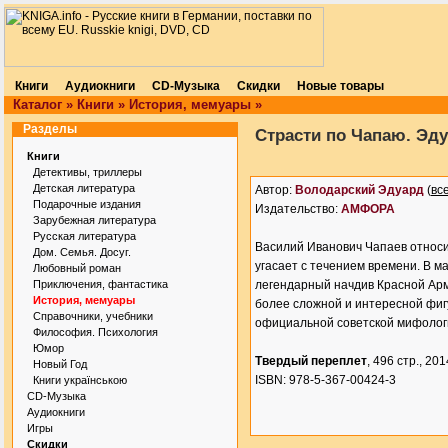
Книги
Аудиокниги
CD-Музыка
Скидки
Новые товары
Каталог
»
Книги
»
История, мемуары
»
Разделы
Страсти по Чапаю. Эд
Книги
Детективы, триллеры
Детская литература
Автор:
Володарский Эдуард
(
вс
Подарочные издания
Издательство:
АМФОРА
Зарубежная литература
Русская литература
Василий Иванович Чапаев относит
Дом. Семья. Досуг.
угасает с течением времени. В 
Любовный роман
Приключения, фантастика
легендарный начдив Красной Ар
История, мемуары
более сложной и интересной фиг
Справочники, учебники
официальной советской мифолог
Философия. Психология
Юмор
Твердый переплет
, 496 стр., 2014
Новый Год
ISBN: 978-5-367-00424-3
Книги українською
CD-Музыка
Аудиокниги
Игры
Скидки