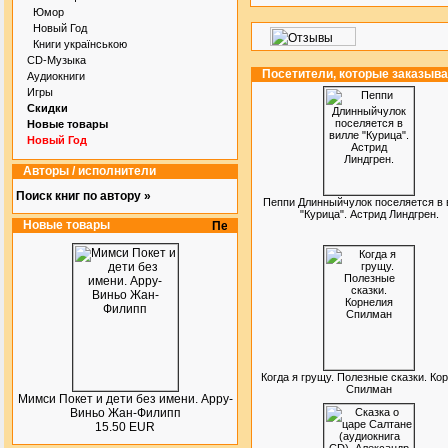
Юмор
Новый Год
Книги українською
CD-Музыка
Посетители, которые заказыв
Аудиокниги
Игры
Скидки
Новые товары
Новый Год
Авторы / исполнители
Поиск книг по автору »
Пеппи Длинныйчулок поселяется в 
"Курица". Астрид Линдгрен.
Новые товары
Когда я грущу. Полезные сказки. Ко
Спилман
Мимси Покет и дети без имени. Арру-
Виньо Жан-Филипп
15.50 EUR