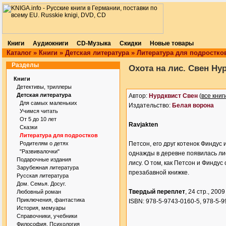
Книги
Аудиокниги
CD-Музыка
Скидки
Новые товары
Каталог
»
Книги
»
Детская литература
»
Литература для подростко
Разделы
Охота на лис. Свен Ну
Книги
Детективы, триллеры
Детская литература
Автор:
Нурдквист Свен
(
все книг
Для самых маленьких
Издательство:
Белая ворона
Учимся читать
От 5 до 10 лет
Ravjakten
Сказки
Литература для подростков
Родителям о детях
Петсон, его друг котенок Финдус
"Развивалочки"
однажды в деревне появилась лис
Подарочные издания
лису. О том, как Петсон и Финдус 
Зарубежная литература
презабавной книжке.
Русская литература
Дом. Семья. Досуг.
Твердый переплет
, 24 стр., 2009 
Любовный роман
Приключения, фантастика
ISBN: 978-5-9743-0160-5, 978-5-9
История, мемуары
Справочники, учебники
Философия. Психология