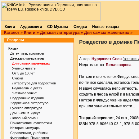
Книги
Аудиокниги
CD-Музыка
Скидки
Новые товары
Каталог
»
Книги
»
Детская литература
»
Для самых маленьких
»
Разделы
Рождество в домике П
Книги
Детективы, триллеры
Детская литература
Автор:
Нурдквист Свен
(
все книг
Для самых маленьких
Издательство:
Белая ворона
Учимся читать
От 5 до 10 лет
Петсон и его котенок Финдус спе
Сказки
почти все сделали, осталось тол
Литература для подростков
Родителям о детях
И вдруг случилась неприятность.
"Развивалочки"
сходить в лес за елкой и в магази
Подарочные издания
Петсон и Финдус уже не надеялис
Зарубежная литература
пришли замечательные гости...
Русская литература
Дом. Семья. Досуг.
Твердый переплет
, 24 стр., 2008г
Любовный роман
Приключения, фантастика
ISBN 978-5-906640-03-1, 978-5-0
История, мемуары
Справочники, учебники
Философия. Психология