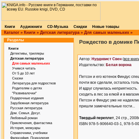
Книги
Аудиокниги
CD-Музыка
Скидки
Новые товары
Каталог
»
Книги
»
Детская литература
»
Для самых маленьких
»
Разделы
Рождество в домике П
Книги
Детективы, триллеры
Детская литература
Автор:
Нурдквист Свен
(
все книг
Для самых маленьких
Издательство:
Белая ворона
Учимся читать
От 5 до 10 лет
Петсон и его котенок Финдус спе
Сказки
почти все сделали, осталось тол
Литература для подростков
Родителям о детях
И вдруг случилась неприятность.
"Развивалочки"
сходить в лес за елкой и в магази
Подарочные издания
Петсон и Финдус уже не надеялис
Зарубежная литература
пришли замечательные гости...
Русская литература
Дом. Семья. Досуг.
Твердый переплет
, 24 стр., 2008г
Любовный роман
Приключения, фантастика
ISBN 978-5-906640-03-1, 978-5-0
История, мемуары
Справочники, учебники
Философия. Психология