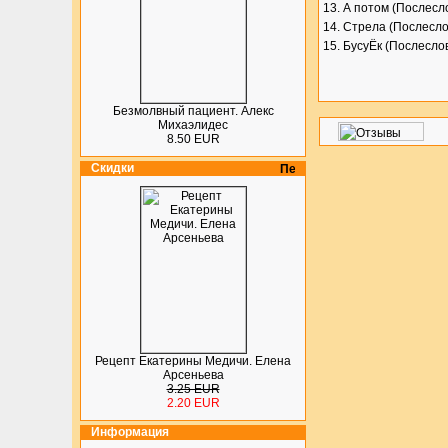
13. А потом (Послесл
14. Стрела (Послесло
15. БусуЁк (Послесло
Безмолвный пациент. Алекс
Михаэлидес
8.50 EUR
Скидки
Рецепт Екатерины Медичи. Елена
Арсеньева
3.25 EUR
2.20 EUR
Информация