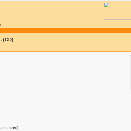
ы
ь (CD)
ослесловие)