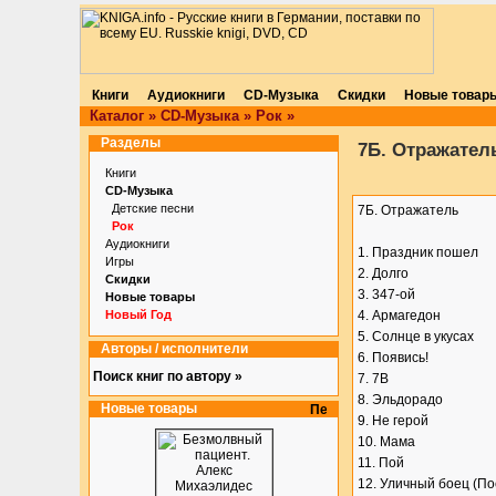
Книги
Аудиокниги
CD-Музыка
Скидки
Новые товар
Каталог
»
CD-Музыка
»
Рок
»
Разделы
7Б. Отражател
Книги
CD-Музыка
Детские песни
7Б. Отражатель
Рок
Аудиокниги
1. Праздник пошел
Игры
2. Долго
Скидки
3. 347-ой
Новые товары
Новый Год
4. Армагедон
5. Солнце в укусах
Авторы / исполнители
6. Появись!
Поиск книг по автору »
7. 7В
8. Эльдорадо
Новые товары
9. Не герой
10. Мама
11. Пой
12. Уличный боец (П