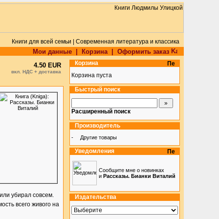
Книги для всей семьи | Современная литература и классика
Мои данные
|
Корзина
|
Оформить заказ
Корзина
4.50 EUR
вкл. НДС + доставка
Корзина пуста
Быстрый поиск
Расширенный поиск
Производитель
-
Другие товары
Уведомления
Сообщите мне о новинках
и
Рассказы. Бианки Виталий
или убирал совсем.
Издательства
ость всего живого на