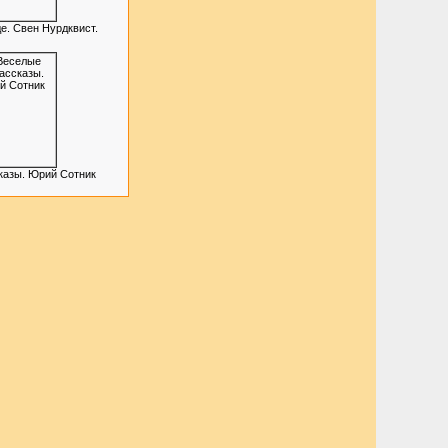
е. Свен Нурдквист.
казы. Юрий Сотник