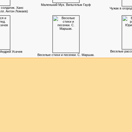
Маленький Мук. Вильгельм Гауф
 солдатик. Ханс
Чужак в огород
Илл. Антон Ломаев)
Веселые расс
 Андрей Усачев
Веселые стихи и песенки. С. Маршак.