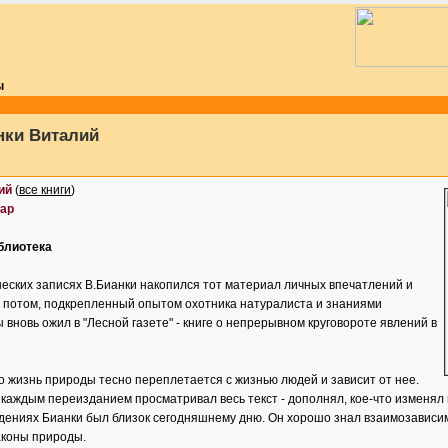
ы
нки Виталий
ий
(
все книги
)
ар
блиотека
шеских записях В.Бианки накопился тот материал личных впечатлений и
 потом, подкрепленный опытом охотника натуралиста и знаниями
ы вновь ожил в "Лесной газете" - книге о непрерывном круговороте явлений в
о жизнь природы тесно переплетается с жизнью людей и зависит от нее.
каждым переизданием просматривал весь текст - дополнял, кое-что изменял 
ждениях Бианки был близок сегодняшнему дню. Он хорошо знал взаимозависим
аконы природы.