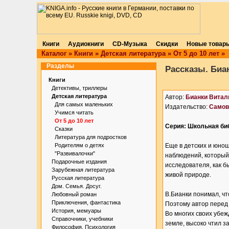
Книги
Аудиокниги
CD-Музыка
Скидки
Новые товар
Каталог
»
Книги
»
Детская литература
»
От 5 до 10 лет
»
Разделы
Рассказы. Биа
Книги
Детективы, триллеры
Детская литература
Автор:
Бианки Витал
Для самых маленьких
Издательство:
Самов
Учимся читать
От 5 до 10 лет
Серия: Школьная би
Сказки
Литература для подростков
Родителям о детях
Еще в детских и юно
"Развивалочки"
наблюдений, который
Подарочные издания
исследователя, как б
Зарубежная литература
живой природе.
Русская литература
Дом. Семья. Досуг.
В.Бианки понимал, чт
Любовный роман
Приключения, фантастика
Поэтому автор перед 
История, мемуары
Во многих своих убе
Справочники, учебники
земле, высоко чтил з
Философия. Психология