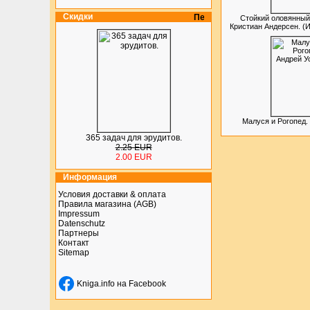
Скидки
Стойкий оловянный
Кристиан Андерсен. (
Малуся и Рогопед.
365 задач для эрудитов.
2.25 EUR
2.00 EUR
Информация
Условия доставки & оплата
Правила магазина (AGB)
Impressum
Datenschutz
Партнеры
Контакт
Sitemap
Kniga.info на Facebook