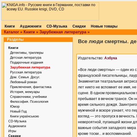
Книги
Аудиокниги
CD-Музыка
Скидки
Новые товары
Каталог
»
Книги
»
Зарубежная литература
»
Разделы
Все люди смертны. де
Книги
Детективы, триллеры
Детская литература
Издательство:
Азбука
Подарочные издания
Зарубежная литература
«Все люди смертны» — один из 
Русская литература
французской писательницы, лаур
Дом. Семья. Досуг.
Знаменитая театральная актриса 
Любовный роман
Приключения, фантастика
лет никто не вспомнит ее имя, н
История, мемуары
сцене. В одном провинциальном г
Справочники, учебники
пребывает в вечном трансе. Он не
Философия. Психология
время сильного дождя. Заинтриг
Юмор
мужчиной и вскоре узнает, что п
Новый Год
взгляд — это пропуск в вечность
Книги українською
CD-Музыка
невероятной, пугающей жизни дли
Аудиокниги
важные события западного мира п
Игры
кроме тоски... и воспоминаний.
Скидки