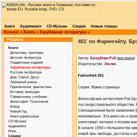
Книги
Аудиокниги
CD-Музыка
Скидки
Новые товары
Каталог
»
Книги
»
Зарубежная литература
»
Разделы
451' по Фаренгейту. Б
Книги
Детективы, триллеры
Детская литература
Автор:
Брэдбери Рэй
(
все книги
)
Подарочные издания
Издательство:
Эксмо
Зарубежная литература
Русская литература
Fahrenheit 451
Дом. Семья. Досуг.
Любовный роман
Приключения, фантастика
Серия: Яркие страницы
История, мемуары
Справочники, учебники
Философская антиутопия Рэя Брэ
Философия. Психология
постиндустриального общества. 
Юмор
Сенсационным было заявление Бр
Новый Год
неправильно. Эта книга не о пра
Книги українською
CD-Музыка
уничтожает интерес к чтению книг
Аудиокниги
В начале 1950-х большинство ам
Игры
новой эры свободы, достатка и р
Скидки