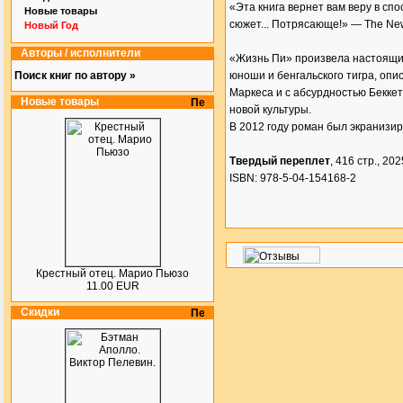
«Эта книга вернет вам веру в с
Новые товары
сюжет... Потрясающе!» — The Ne
Новый Год
Авторы / исполнители
«Жизнь Пи» произвела настоящий
Поиск книг по автору »
юноши и бенгальского тигра, опи
Маркеса и с абсурдностью Беккет
Новые товары
новой культуры.
В 2012 году роман был экранизи
Твердый переплет
, 416 стр., 2025
ISBN: 978-5-04-154168-2
Крестный отец. Марио Пьюзо
11.00 EUR
Скидки