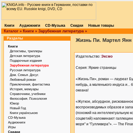
Книги
Аудиокниги
CD-Музыка
Скидки
Новые товары
Каталог
»
Книги
»
Зарубежная литература
»
Разделы
Жизнь Пи. Мартел Янн
Книги
Детективы, триллеры
Детская литература
Издательство:
Эксмо
Подарочные издания
Зарубежная литература
Серия: Яркие страницы
Русская литература
Дом. Семья. Досуг.
«Жизнь Пи», роман — лауреат Бук
Любовный роман
Приключения, фантастика
нибудь, а маленького индуса и... 
История, мемуары
океана!
Справочники, учебники
Философия. Психология
«Жуткое, абсурдное, рискованное
Юмор
воспроизводимых образов и запах
Новый Год
(похожий на интеллектуальную к
Книги українською
CD-Музыка
соцветий) напоминают галлюцин
Аудиокниги
моря" и "Гулливера"». — The Fina
Игры
Скидки