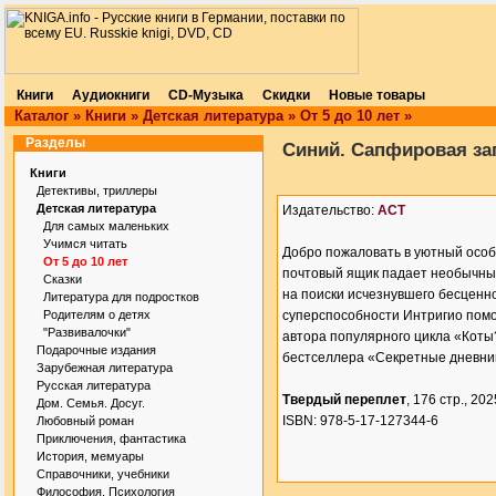
Книги
Аудиокниги
CD-Музыка
Скидки
Новые товары
Каталог
»
Книги
»
Детская литература
»
От 5 до 10 лет
»
Разделы
Синий. Сапфировая заг
Книги
Детективы, триллеры
Детская литература
Издательство:
АСТ
Для самых маленьких
Учимся читать
Добро пожаловать в уютный особ
От 5 до 10 лет
почтовый ящик падает необычный
Сказки
на поиски исчезнувшего бесценн
Литература для подростков
Родителям о детях
суперспособности Интригио помо
"Развивалочки"
автора популярного цикла «Коты
Подарочные издания
бестселлера «Секретные дневни
Зарубежная литература
Русская литература
Твердый переплет
, 176 стр., 2025
Дом. Семья. Досуг.
ISBN: 978-5-17-127344-6
Любовный роман
Приключения, фантастика
История, мемуары
Справочники, учебники
Философия. Психология