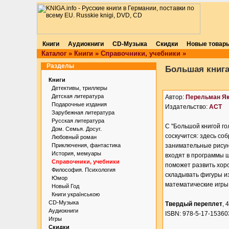
Книги
Аудиокниги
CD-Музыка
Скидки
Новые товар
Каталог
»
Книги
»
Справочники, учебники
»
Разделы
Большая книга
Книги
Детективы, триллеры
Детская литература
Автор:
Перельман Я
Подарочные издания
Издательство:
АСТ
Зарубежная литература
Русская литература
С "Большой книгой го
Дом. Семья. Досуг.
соскучится: здесь со
Любовный роман
Приключения, фантастика
занимательные рисун
История, мемуары
входят в программы ш
Справочники, учебники
поможет развить хоро
Философия. Психология
складывать фигуры из
Юмор
математические игры.
Новый Год
Книги українською
CD-Музыка
Твердый переплет
, 
Аудиокниги
ISBN: 978-5-17-15360
Игры
Скидки