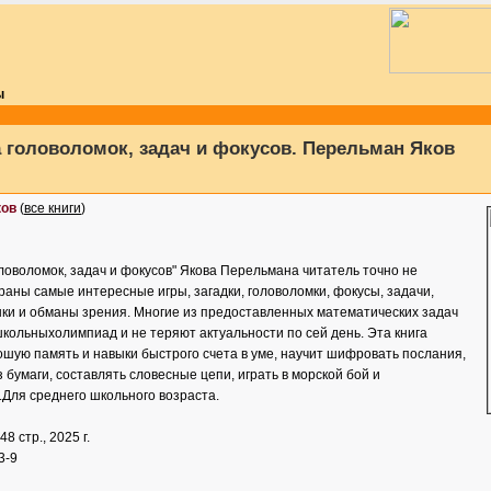
ы
 головоломок, задач и фокусов. Перельман Яков
ков
(
все книги
)
ловоломок, задач и фокусов" Якова Перельмана читатель точно не
браны самые интересные игры, загадки, головоломки, фокусы, задачи,
ки и обманы зрения. Многие из предоставленных математических задач
кольныхолимпиад и не теряют актуальности по сей день. Эта книга
шую память и навыки быстрого счета в уме, научит шифровать послания,
 бумаги, составлять словесные цепи, играть в морской бой и
Для среднего школьного возраста.
448 стр., 2025 г.
3-9