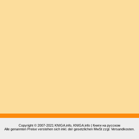
Copyright © 2007-2021
KNIGA.info
, KNIGA.info | Книги на русском
Alle genannten Preise verstehen sich inkl. der gesetzlichen MwSt zzgl. Versandkosten.