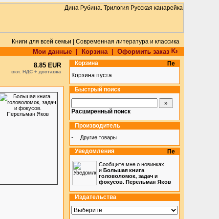
Книги для всей семьи | Современная литература и классика
Мои данные
|
Корзина
|
Оформить заказ
Корзина
8.85 EUR
вкл. НДС + доставка
Корзина пуста
Быстрый поиск
Расширенный поиск
Производитель
-
Другие товары
Уведомления
Сообщите мне о новинках
и
Большая книга
головоломок, задач и
фокусов. Перельман Яков
Издательства