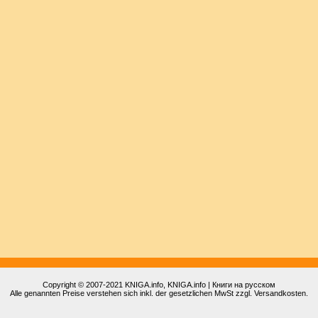
Copyright © 2007-2021
KNIGA.info
, KNIGA.info | Книги на русском
Alle genannten Preise verstehen sich inkl. der gesetzlichen MwSt zzgl. Versandkosten.