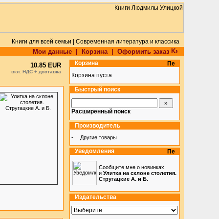
Книги для всей семьи | Современная литература и классика
Мои данные
|
Корзина
|
Оформить заказ
Корзина
10.85 EUR
вкл. НДС + доставка
Корзина пуста
Быстрый поиск
Расширенный поиск
Производитель
-
Другие товары
Уведомления
Сообщите мне о новинках
и
Улитка на склоне столетия.
Стругацкие А. и Б.
Издательства