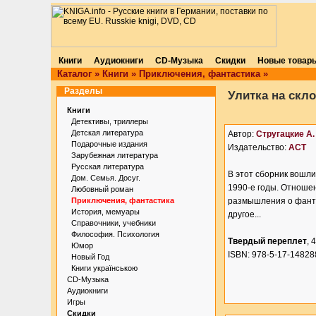
Книги
Аудиокниги
CD-Музыка
Скидки
Новые товар
Каталог
»
Книги
»
Приключения, фантастика
»
Разделы
Улитка на скло
Книги
Детективы, триллеры
Детская литература
Автор:
Стругацкие А. 
Подарочные издания
Издательство:
АСТ
Зарубежная литература
Русская литература
В этот сборник вошли
Дом. Семья. Досуг.
1990-е годы. Отноше
Любовный роман
Приключения, фантастика
размышления о фанта
История, мемуары
другое...
Справочники, учебники
Философия. Психология
Твердый переплет
, 
Юмор
ISBN: 978-5-17-14828
Новый Год
Книги українською
CD-Музыка
Аудиокниги
Игры
Скидки