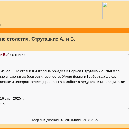
ы
не столетия. Стругацкие А. и Б.
и Б.
(
все книги
)
 избранные статьи и интервью Аркадия и Бориса Стругацких с 1960-х по
ние знаменитых братьев к творчеству Жюля Верна и Герберта Уэллса,
стике и кинофантастике, прогнозы ближайшего будущего и многое, многое
416 стр., 2025 г.
8-6
Товар был добавлен в наш каталог 29.08.2025.