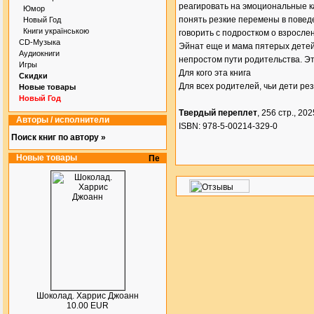
реагировать на эмоциональные к
Юмор
понять резкие перемены в повед
Новый Год
Книги українською
говорить с подростком о взросле
CD-Музыка
Эйнат еще и мама пятерых детей,
Аудиокниги
непростом пути родительства. Э
Игры
Для кого эта книга
Скидки
Для всех родителей, чьи дети ре
Новые товары
Новый Год
Твердый переплет
, 256 стр., 2025
Авторы / исполнители
ISBN: 978-5-00214-329-0
Поиск книг по автору »
Новые товары
Шоколад. Харрис Джоанн
10.00 EUR