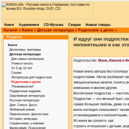
Книги
Аудиокниги
CD-Музыка
Скидки
Новые товары
Каталог
»
Книги
»
Детская литература
»
Родителям о детях
»
Разделы
И вдруг они подростки
непонятными и как это
Книги
Детективы, триллеры
Детская литература
Для самых маленьких
Издательство:
Манн, Иванов и Ф
Учимся читать
От 5 до 10 лет
Новая книга автора бестселлера
Сказки
подростками. Автор разбирает во
Литература для подростков
Родителям о детях
эмоциональные качели, понять вн
"Развивалочки"
компанию и многие другие.
Подарочные издания
Воспитание подростка — настоящ
Зарубежная литература
Подростки — это вечный бунт, с
Русская литература
самая большая любовь, даже со 
Дом. Семья. Досуг.
Любовный роман
книги наглядно показывает: несм
Приключения, фантастика
отличающимися и непонятными, о
История, мемуары
Из книги вы узнаете, как:
Справочники, учебники
строить отношения с детьми, ког
Философия. Психология