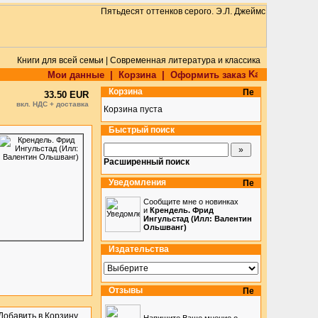
Книги для всей семьи | Современная литература и классика
Мои данные
|
Корзина
|
Оформить заказ
Корзина
33.50 EUR
вкл. НДС + доставка
Корзина пуста
Быстрый поиск
Расширенный поиск
Уведомления
Сообщите мне о новинках
и
Крендель. Фрид
Ингульстад (Илл: Валентин
Ольшванг)
Издательства
Отзывы