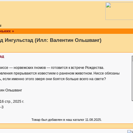
ы
ньких
»
д Ингульстад (Илл: Валентин Ольшванг)
ад
иссе — норвежских гномов — готовится к встрече Рождества.
вления прерываются известием о раненом животном. Ниссе обязаны
ь, если именно этого зверя они боятся больше всего на свете?
тин Ольшванг
116 стр., 2025 г.
-3
Товар был добавлен в наш каталог 11.08.2025.