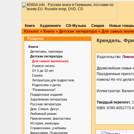
Книги
Аудиокниги
CD-Музыка
Скидки
Новые товар
Каталог
»
Книги
»
Детская литература
»
Для самых мале
Разделы
Крендель. Фри
Книги
Детективы, триллеры
Детская литература
Издательство:
Лимон
Для самых маленьких
Учимся читать
Дружелюбная семья н
От 5 до 10 лет
Праздничные пригото
Сказки
помочь! Но что делат
Литература для подростков
Родителям о детях
"Развивалочки"
Иллюстратор: Вален
Подарочные издания
Зарубежная литература
Твердый переплет
, 
Русская литература
ISBN: 9785-6051772-0
Дом. Семья. Досуг.
Любовный роман
Приключения, фантастика
История, мемуары
Справочники, учебники
Философия. Психология