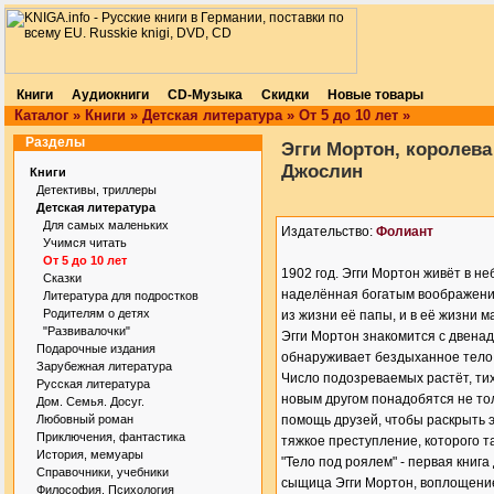
Книги
Аудиокниги
CD-Музыка
Скидки
Новые товары
Каталог
»
Книги
»
Детская литература
»
От 5 до 10 лет
»
Разделы
Эгги Мортон, королева
Джослин
Книги
Детективы, триллеры
Детская литература
Для самых маленьких
Издательство:
Фолиант
Учимся читать
От 5 до 10 лет
1902 год. Эгги Мортон живёт в 
Сказки
наделённая богатым воображение
Литература для подростков
Родителям о детях
из жизни её папы, и в её жизни м
"Развивалочки"
Эгги Мортон знакомится с двена
Подарочные издания
обнаруживает бездыханное тело 
Зарубежная литература
Число подозреваемых растёт, тих
Русская литература
новым другом понадобятся не то
Дом. Семья. Досуг.
Любовный роман
помощь друзей, чтобы раскрыть э
Приключения, фантастика
тяжкое преступление, которого т
История, мемуары
"Тело под роялем" - первая книг
Справочники, учебники
сыщица Эгги Мортон, воплощение 
Философия. Психология