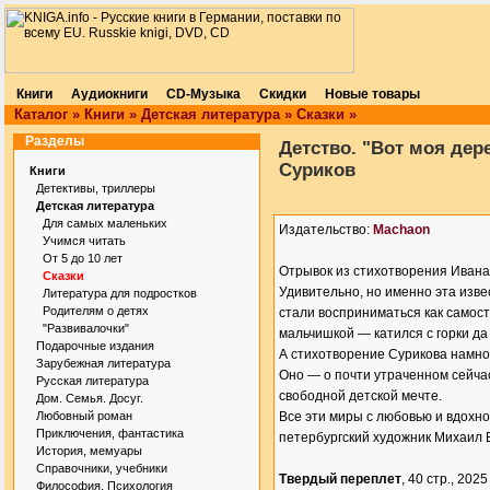
Книги
Аудиокниги
CD-Музыка
Скидки
Новые товары
Каталог
»
Книги
»
Детская литература
»
Сказки
»
Разделы
Детство. "Вот моя дере
Суриков
Книги
Детективы, триллеры
Детская литература
Для самых маленьких
Издательство:
Machaon
Учимся читать
От 5 до 10 лет
Отрывок из стихотворения Ивана
Сказки
Удивительно, но именно эта изв
Литература для подростков
Родителям о детях
стали восприниматься как самос
"Развивалочки"
мальчишкой — катился с горки да 
Подарочные издания
А стихотворение Сурикова намног
Зарубежная литература
Оно — о почти утраченном сейчас
Русская литература
свободной детской мечте.
Дом. Семья. Досуг.
Любовный роман
Все эти миры с любовью и вдохн
Приключения, фантастика
петербургский художник Михаил 
История, мемуары
Справочники, учебники
Твердый переплет
, 40 стр., 2025 
Философия. Психология