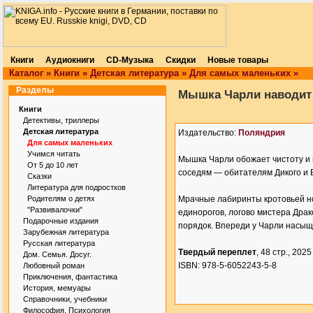
Книги
Аудиокниги
CD-Музыка
Скидки
Новые товары
Каталог
»
Книги
»
Детская литература
»
Для самых маленьких
»
Разделы
Мышка Чарли наводит 
Книги
Детективы, триллеры
Детская литература
Издательство:
Поляндрия
Для самых маленьких
Учимся читать
Мышка Чарли обожает чистоту и 
От 5 до 10 лет
соседям — обитателям Дикого и 
Сказки
Литература для подростков
Родителям о детях
Мрачные лабиринты кротовьей н
"Развивалочки"
единорогов, логово мистера Дра
Подарочные издания
порядок. Впереди у Чарли насыщ
Зарубежная литература
Русская литература
Твердый переплет
, 48 стр., 2025 
Дом. Семья. Досуг.
ISBN: 978-5-6052243-5-8
Любовный роман
Приключения, фантастика
История, мемуары
Справочники, учебники
Философия. Психология