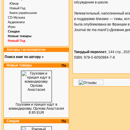
обсуждения в школе.
Юмор
Новый Год
Книги українською
Увлекательный, наполненный ис
CD-Музыка
и поддержке близких — темы, ко
Аудиокниги
была опубликована во Франции в 
Игры
Journal de ma manif («Дневник де
Скидки
Новые товары
Новый Год
Авторы / исполнители
Твердый переплет
, 144 стр., 2025
Поиск книг по автору »
ISBN: 978-5-6050984-7-8
Новые товары
Грузовик и прицеп едут в
командировку. Орлова Анастасия
8.95 EUR
Скидки