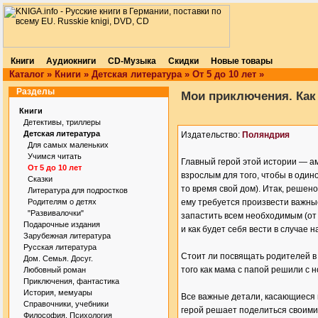
Книги
Аудиокниги
CD-Музыка
Скидки
Новые товары
Каталог
»
Книги
»
Детская литература
»
От 5 до 10 лет
»
Разделы
Мои приключения. Как
Книги
Детективы, триллеры
Детская литература
Издательство:
Поляндрия
Для самых маленьких
Учимся читать
Главный герой этой истории — а
От 5 до 10 лет
взрослым для того, чтобы в одино
Сказки
то время свой дом). Итак, решен
Литература для подростков
Родителям о детях
ему требуется произвести важны
"Развивалочки"
запастить всем необходимым (от 
Подарочные издания
и как будет себя вести в случае н
Зарубежная литература
Русская литература
Стоит ли посвящать родителей в 
Дом. Семья. Досуг.
того как мама с папой решили с н
Любовный роман
Приключения, фантастика
История, мемуары
Все важные детали, касающиеся п
Справочники, учебники
герой решает поделиться своими 
Философия. Психология