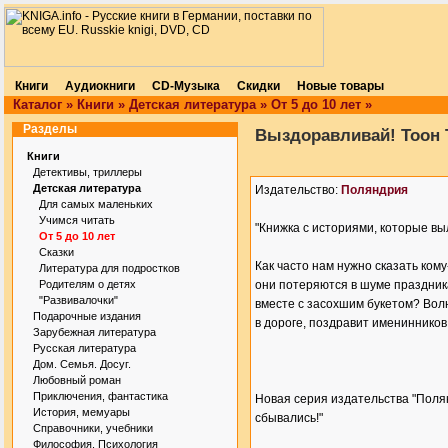
Книги
Аудиокниги
CD-Музыка
Скидки
Новые товары
Каталог
»
Книги
»
Детская литература
»
От 5 до 10 лет
»
Разделы
Выздоравливай! Тоон 
Книги
Детективы, триллеры
Детская литература
Издательство:
Поляндрия
Для самых маленьких
Учимся читать
"Книжка с историями, которые вы
От 5 до 10 лет
Сказки
Как часто нам нужно сказать кому
Литература для подростков
Родителям о детях
они потеряются в шуме праздник
"Развивалочки"
вместе с засохшим букетом? Волн
Подарочные издания
в дороге, поздравит именинников
Зарубежная литература
Русская литература
Дом. Семья. Досуг.
Любовный роман
Приключения, фантастика
Новая серия издательства "Поля
История, мемуары
сбывались!"
Справочники, учебники
Философия. Психология