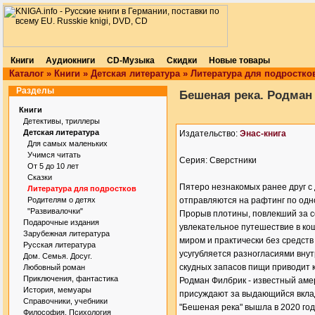
Книги
Аудиокниги
CD-Музыка
Скидки
Новые товары
Каталог
»
Книги
»
Детская литература
»
Литература для подростко
Разделы
Бешеная река. Родман
Книги
Детективы, триллеры
Детская литература
Издательство:
Энас-книга
Для самых маленьких
Учимся читать
Серия: Сверстники
От 5 до 10 лет
Сказки
Пятеро незнакомых ранее друг с
Литература для подростков
Родителям о детях
отправляются на рафтинг по одно
"Развивалочки"
Прорыв плотины, повлекший за 
Подарочные издания
увлекательное путешествие в кош
Зарубежная литература
миром и практически без средст
Русская литература
усугубляется разногласиями вну
Дом. Семья. Досуг.
скудных запасов пищи приводит 
Любовный роман
Приключения, фантастика
Родман Филбрик - известный аме
История, мемуары
присуждают за выдающийся вклад
Справочники, учебники
"Бешеная река" вышла в 2020 год
Философия. Психология