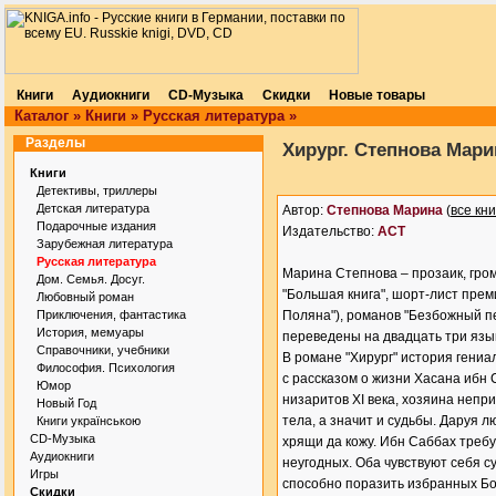
Книги
Аудиокниги
CD-Музыка
Скидки
Новые товары
Каталог
»
Книги
»
Русская литература
»
Разделы
Хирург. Степнова Мари
Книги
Детективы, триллеры
Детская литература
Автор:
Степнова Марина
(
все кни
Подарочные издания
Издательство:
АСТ
Зарубежная литература
Русская литература
Марина Степнова – прозаик, гро
Дом. Семья. Досуг.
"Большая книга", шорт-лист прем
Любовный роман
Приключения, фантастика
Поляна"), романов "Безбожный пер
История, мемуары
переведены на двадцать три язы
Справочники, учебники
В романе "Хирург" история гениа
Философия. Психология
с рассказом о жизни Хасана ибн 
Юмор
низаритов ХI века, хозяина непр
Новый Год
тела, а значит и судьбы. Даруя 
Книги українською
CD-Музыка
хрящи да кожу. Ибн Саббах треб
Аудиокниги
неугодных. Оба чувствуют себя с
Игры
способно поразить избранных Бого
Скидки