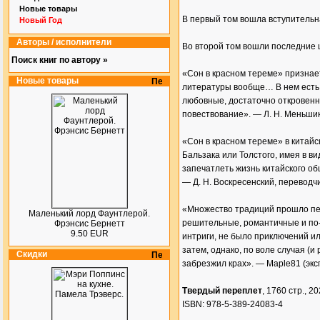
Новые товары
В первый том вошла вступительна
Новый Год
Авторы / исполнители
Во второй том вошли последние 
Поиск книг по автору »
«Сон в красном тереме» признае
Новые товары
литературы вообще… В нем есть 
любовные, достаточно откровенн
повествование». — Л. Н. Меньшик
«Сон в красном тереме» в китай
Бальзака или Толстого, имея в ви
запечатлеть жизнь китайского о
— Д. Н. Воскресенский, переводчи
«Множество традиций прошло пер
Маленький лорд Фаунтлерой.
решительные, романтичные и по-
Фрэнсис Бернетт
9.50 EUR
интриги, не было приключений и
затем, однако, по воле случая (
Скидки
забрезжил крах». — Maple81 (эксп
Твердый переплет
, 1760 стр., 20
ISBN: 978-5-389-24083-4