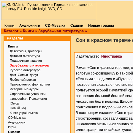
Книги
Аудиокниги
CD-Музыка
Скидки
Новые товары
Каталог
»
Книги
»
Зарубежная литература
»
Разделы
Сон в красном тереме 
Книги
Детективы, триллеры
Детская литература
Издательство:
Иностранка
Подарочные издания
Зарубежная литература
Роман «Сон в красном тереме», в
Русская литература
золотую сокровищницу китайской
Дом. Семья. Досуг.
«Речными заводями» и «Путешест
Любовный роман
Приключения, фантастика
построения сюжета он сильно пр
История, мемуары
пользуется особой симпатией сре
Справочники, учебники
разорения большой богатой семьи
Философия. Психология
множество бед и невзгод. Широк
Юмор
приключения и подробные описа
Новый Год
В настоящем издании «Сон в кра
Книги українською
CD-Музыка
стихотворений, составляющих важ
Аудиокниги
Николаевич Меньшиков заново пе
Игры
иллюстрациями китайских художн
Скидки