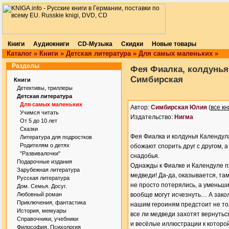
Книги
Аудиокниги
CD-Музыка
Скидки
Новые товары
Каталог
»
Книги
»
Детская литература
»
Для самых маленьких
»
Разделы
Фея Фиалка, колдунья
Симбирская
Книги
Детективы, триллеры
Детская литература
Для самых маленьких
Автор:
Симбирская Юлия
(
все кн
Учимся читать
Издательство:
Нигма
От 5 до 10 лет
Сказки
Фея Фиалка и колдунья Календула
Литература для подростков
Родителям о детях
обожают спорить друг с другом, 
"Развивалочки"
снадобья.
Подарочные издания
Однажды к Фиалке и Календуле п
Зарубежная литература
медведи! Да-да, оказывается, та
Русская литература
не просто потерялись, а уменьши
Дом. Семья. Досуг.
Любовный роман
вообще могут исчезнуть… А закол
Приключения, фантастика
нашим героиням предстоит не тол
История, мемуары
все ли медведи захотят вернутьс
Справочники, учебники
и весёлые иллюстрации к которо
Философия. Психология