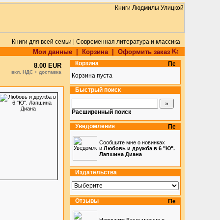
Книги для всей семьи | Современная литература и классика
Мои данные
|
Корзина
|
Оформить заказ
Корзина
8.00 EUR
вкл. НДС + доставка
Корзина пуста
Быстрый поиск
Расширенный поиск
Уведомления
Сообщите мне о новинках
и
Любовь и дружба в 6 "Ю".
Лапшина Диана
Издательства
Отзывы