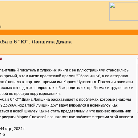
ы
ба в 6 "Ю". Лапшина Диана
ш
антливый писатель и художник. Книги с ее иллюстрациями становились
 премий, в том числе престижной премии "Образ книги", а ее авторская
азка" попала в шортлист премии им. Корнея Чуковского. Повести и рассказы
азывают о детях, подростках, об их родителях, проблемах и трудностях и
орой не простую пору взросления.
ужба в 6 “Ю”" Диана Лапшина рассказывает о проблемах, которые знакомы
ть дружбу, когда твой лучший друг вдруг влюбился в новенькую? Как
ться в новой школе? Как не стать предателем? И что важнее: любовь или
 рисунки Марии Спеховой познакомят вас поближе с героями этой повести.
144 стр., 2024 г.
4-5