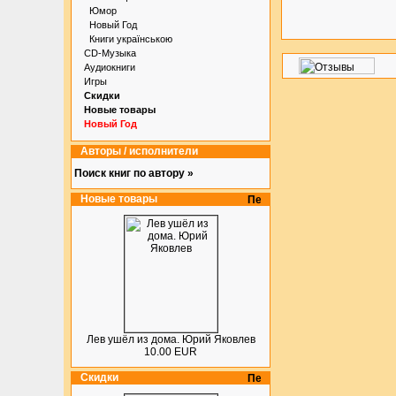
Юмор
Новый Год
Книги українською
CD-Музыка
Аудиокниги
Игры
Скидки
Новые товары
Новый Год
Авторы / исполнители
Поиск книг по автору »
Новые товары
Лев ушёл из дома. Юрий Яковлев
10.00 EUR
Скидки