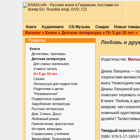
Книги
Аудиокниги
CD-Музыка
Скидки
Новые товар
Каталог
»
Книги
»
Детская литература
»
От 5 до 10 лет
»
Разделы
Любовь и друж
Книги
Детективы, триллеры
Детская литература
Издательство:
Малы
Для самых маленьких
Учимся читать
Диана Лапшина — тал
От 5 до 10 лет
лауреатами множества
Сказки
книга "Новогодняя ск
Литература для подростков
Родителям о детях
Дианы Лапшиной расск
"Развивалочки"
помогают пережить п
Подарочные издания
В книге "Любовь и др
Зарубежная литература
каждому: как сохрани
Русская литература
новенькой адаптирова
Дом. Семья. Досуг.
дружба? Талантливые
Любовный роман
Приключения, фантастика
История, мемуары
Твердый переплет
, 
Справочники, учебники
ISBN: 978-5-17-16047
Философия. Психология