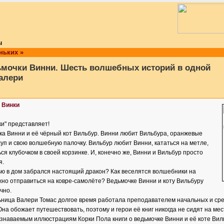
ы
ньких
»
мочки Винни. Шесть волшебных историй в одной
Валери
 Винки
и" представляет!
ка Винни и её чёрный кот Вильбур. Винни любит Вильбура, оранжевые
суп и свою волшебную палочку. Вильбур любит Винни, кататься на метле,
ься клубочком в своей корзинке. И, конечно же, Винни и Вильбур просто
я.
ью в дом забрался настоящий дракон? Как веселятся волшебники на
жно отправиться на ковре-самолёте? Ведьмочке Винни и коту Вильбуру
чно.
ница Валери Томас долгое время работала преподавателем начальных и сре
Она обожает путешествовать, поэтому и герои её книг никогда не сидят на ме
узнаваемым иллюстрациям Корки Пола книги о ведьмочке Винни и её коте Вил