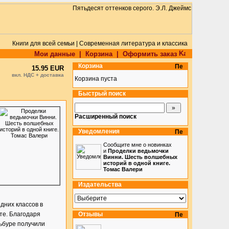
Книги для всей семьи | Современная литература и классика
Мои данные
|
Корзина
|
Оформить заказ
Корзина
15.95 EUR
вкл. НДС + доставка
Корзина пуста
Быстрый поиск
Расширенный поиск
Уведомления
Сообщите мне о новинках
и
Проделки ведьмочки
Винни. Шесть волшебных
историй в одной книге.
Томас Валери
Издательства
дних классов в
сте. Благодаря
Отзывы
ьбуре получили