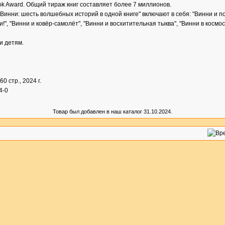
ook Award. Общий тираж книг составляет более 7 миллионов.
Винни: шесть волшебных историй в одной книге" включают в себя: "Винни и п
", "Винни и ковёр-самолёт", "Винни и восхитительная тыква", "Винни в космос
и детям.
160 стр., 2024 г.
4-0
Товар был добавлен в наш каталог 31.10.2024.