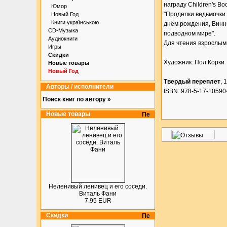
награду Children's B
Юмор
"Проделки ведьмочки 
Новый Год
Книги українською
днём рождения, Винни!
CD-Музыка
подводном мире".
Аудиокниги
Для чтения взрослым
Игры
Скидки
Художник: Пол Корки
Новые товары
Новый Год
Твердый переплет
, 
Авторы / исполнители
ISBN: 978-5-17-10590
Поиск книг по автору »
Новые товары
Неленивый ленивец и его соседи.
Виталь Фани
7.95 EUR
Скидки