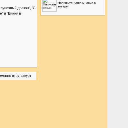
Напишите Ваше мнение о
товаре!
олуночный дракон", "С
е" и "Винни в