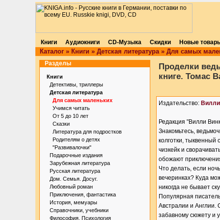
Книги
Аудиокниги
CD-Музыка
Скидки
Новые товар
Каталог
»
Книги
»
Детская литература
»
Для самых мале
Разделы
Проделки ведь
книге. Томас 
Книги
Детективы, триллеры
Детская литература
Для самых маленьких
Издательство:
Вилли
Учимся читать
От 5 до 10 лет
Редакция "Вилли Винк
Сказки
Знакомьтесь, ведьмоч
Литература для подростков
Родителям о детях
колготки, тыквенный 
"Развивалочки"
чизкейк и сворачиват
Подарочные издания
обожают приключени
Зарубежная литература
Что делать, если ноч
Русская литература
вечеринках? Куда мо
Дом. Семья. Досуг.
Любовный роман
никогда не бывает ску
Приключения, фантастика
Популярная писатель
История, мемуары
Австралии и Англии. 
Справочники, учебники
забавному сюжету и 
Философия. Психология