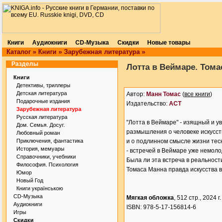
Книги
Аудиокниги
CD-Музыка
Скидки
Новые товары
Каталог
»
Книги
»
Зарубежная литература
»
Разделы
Лотта в Веймаре. Тома
Книги
Детективы, триллеры
Детская литература
Автор:
Манн Томас
(
все книги
)
Подарочные издания
Издательство:
АСТ
Зарубежная литература
Русская литература
"Лотта в Веймаре" - изящный и у
Дом. Семья. Досуг.
размышления о человеке искусст
Любовный роман
Приключения, фантастика
и о подлинном смысле жизни те
История, мемуары
- встречей в Веймаре уже немол
Справочники, учебники
Была ли эта встреча в реальност
Философия. Психология
Томаса Манна правда искусства 
Юмор
Новый Год
Книги українською
CD-Музыка
Мягкая обложка
, 512 стр., 2024 г.
Аудиокниги
ISBN: 978-5-17-156814-6
Игры
Скидки