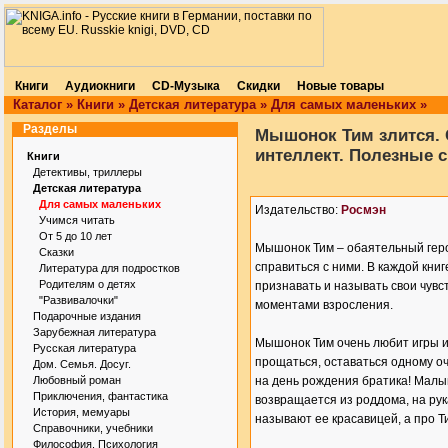
Книги
Аудиокниги
CD-Музыка
Скидки
Новые товары
Каталог
»
Книги
»
Детская литература
»
Для самых маленьких
»
Разделы
Мышонок Тим злится. 
интеллект. Полезные с
Книги
Детективы, триллеры
Детская литература
Для самых маленьких
Издательство:
Росмэн
Учимся читать
От 5 до 10 лет
Мышонок Тим – обаятельный герой
Сказки
справиться с ними. В каждой книг
Литература для подростков
Родителям о детях
признавать и называть свои чувс
"Развивалочки"
моментами взросления.
Подарочные издания
Зарубежная литература
Мышонок Тим очень любит игры и 
Русская литература
прощаться, оставаться одному оч
Дом. Семья. Досуг.
Любовный роман
на день рождения братика! Малыш
Приключения, фантастика
возвращается из роддома, на рук
История, мемуары
называют ее красавицей, а про 
Справочники, учебники
Философия. Психология