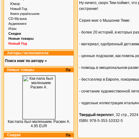
Ну ничего, скоро Тим поймет, чт
Юмор
сестренке!
Новый Год
Книги українською
CD-Музыка
Серия книг о Мышонке Тиме:
Аудиокниги
Игры
- более 20 историй, в которых р
Скидки
Новые товары
Новый Год
- материал, одобренный детским
Авторы / исполнители
- ценные подсказки, как помочь
Поиск книг по автору »
- помощь в эмоциональном разв
Новые товары
- бестселлер в Европе, покорив
- сочетание художественной лите
- чудесные иллюстрации италья
Твердый переплет
, 32 стр., 2024 
ISBN: 978-5-353-10332-5
Как папа был маленьким. Раскин А.
4.95 EUR
Скидки