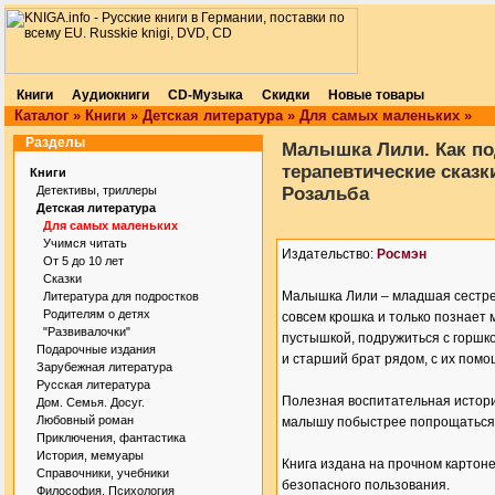
Книги
Аудиокниги
CD-Музыка
Скидки
Новые товары
Каталог
»
Книги
»
Детская литература
»
Для самых маленьких
»
Разделы
Малышка Лили. Как по
терапевтические сказк
Книги
Детективы, триллеры
Розальба
Детская литература
Для самых маленьких
Учимся читать
Издательство:
Росмэн
От 5 до 10 лет
Сказки
Малышка Лили – младшая сестрен
Литература для подростков
Родителям о детях
совсем крошка и только познает 
"Развивалочки"
пустышкой, подружиться с горшк
Подарочные издания
и старший брат рядом, с их помо
Зарубежная литература
Русская литература
Полезная воспитательная истор
Дом. Семья. Досуг.
Любовный роман
малышу побыстрее попрощаться с
Приключения, фантастика
История, мемуары
Книга издана на прочном картоне
Справочники, учебники
безопасного пользования.
Философия. Психология