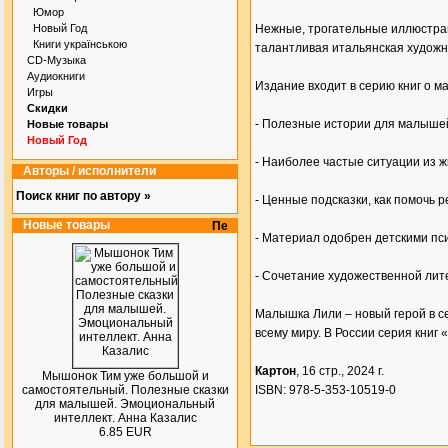
Юмор
Новый Год
Нежные, трогательные иллюстрац
Книги українською
талантливая итальянская худож
CD-Музыка
Аудиокниги
Издание входит в серию книг о м
Игры
Скидки
- Полезные истории для малышей
Новые товары
Новый Год
- Наиболее частые ситуации из жи
Авторы / исполнители
Поиск книг по автору »
- Ценные подсказки, как помочь
Новые товары
- Материал одобрен детскими пс
- Сочетание художественной лит
Малышка Лили – новый герой в с
всему миру. В России серия книг
Картон
, 16 стр., 2024 г.
Мышонок Тим уже большой и
самостоятельный. Полезные сказки
ISBN: 978-5-353-10519-0
для малышей. Эмоциональный
интеллект. Анна Казалис
6.85 EUR