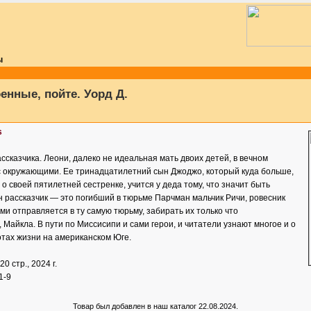
ы
енные, пойте. Уорд Д.
s
ассказчика. Леони, далеко не идеальная мать двоих детей, в вечном
 с окружающими. Ее тринадцатилетний сын Джоджо, который куда больше,
 о своей пятилетней сестренке, учится у деда тому, что значит быть
 рассказчик — это погибший в тюрьме Парчман мальчик Ричи, ровесник
ми отправляется в ту самую тюрьму, забирать их только что
 Майкла. В пути по Миссисипи и сами герои, и читатели узнают многое и о
готах жизни на американском Юге.
320 стр., 2024 г.
1-9
Товар был добавлен в наш каталог 22.08.2024.