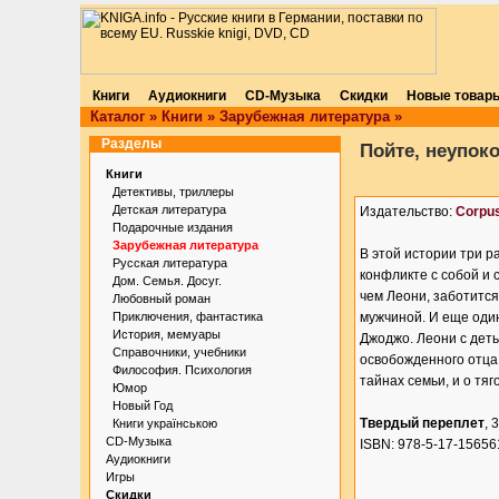
Книги
Аудиокниги
CD-Музыка
Скидки
Новые товар
Каталог
»
Книги
»
Зарубежная литература
»
Разделы
Пойте, неупоко
Книги
Детективы, триллеры
Детская литература
Издательство:
Corpu
Подарочные издания
Зарубежная литература
В этой истории три р
Русская литература
конфликте с собой и
Дом. Семья. Досуг.
чем Леони, заботится
Любовный роман
Приключения, фантастика
мужчиной. И еще один
История, мемуары
Джоджо. Леони с деть
Справочники, учебники
освобожденного отца,
Философия. Психология
тайнах семьи, и о тя
Юмор
Новый Год
Твердый переплет
, 
Книги українською
CD-Музыка
ISBN: 978-5-17-15656
Аудиокниги
Игры
Скидки