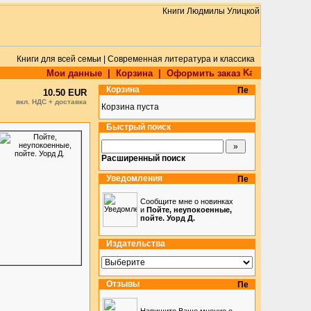
Книги для всей семьи | Современная литература и классика
Мои данные
|
Корзина
|
Оформить заказ
Корзина
10.50 EUR
вкл. НДС + доставка
Корзина пуста
Быстрый поиск
Расширенный поиск
Уведомления
Сообщите мне о новинках
и
Пойте, неупокоенные,
пойте. Уорд Д.
Издательства
Отзывы