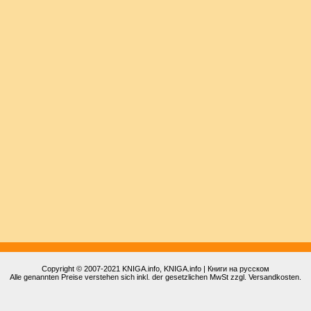
Copyright © 2007-2021
KNIGA.info
, KNIGA.info | Книги на русском
Alle genannten Preise verstehen sich inkl. der gesetzlichen MwSt zzgl. Versandkosten.