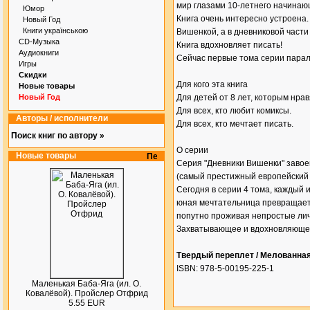
мир глазами 10-летнего начинаю
Юмор
Книга очень интересно устроена. 
Новый Год
Книги українською
Вишенкой, а в дневниковой части
CD-Музыка
Книга вдохновляет писать!
Аудиокниги
Сейчас первые тома серии парал
Игры
Скидки
Для кого эта книга
Новые товары
Новый Год
Для детей от 8 лет, которым нра
Для всех, кто любит комиксы.
Авторы / исполнители
Для всех, кто мечтает писать.
Поиск книг по автору »
О серии
Новые товары
Серия "Дневники Вишенки" завоев
(самый престижный европейский 
Сегодня в серии 4 тома, каждый
юная мечтательница превращаетс
попутно проживая непростые ли
Захватывающее и вдохновляющее
Твердый переплет / Мелованна
ISBN: 978-5-00195-225-1
Маленькая Баба-Яга (ил. О.
Ковалёвой). Пройслер Отфрид
5.55 EUR