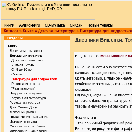
Книги
Аудиокниги
CD-Музыка
Скидки
Новые товары
Каталог
»
Книги
»
Детская литература
»
Литература для подростко
Разделы
Дневники Вишенки. То
Книги
Детективы, триллеры
Детская литература
Издательство:
Манн, Иванов и Ф
Для самых маленьких
Учимся читать
Вишенке 10 лет и она мечтает с
От 5 до 10 лет
начинает вести дневник, ведь пи
Сказки
брать интервью, а главное - наб
Литература для подростков
Родителям о детях
особенно взрослыми, у которых в
"Развивалочки"
скрывают!
Подарочные издания
Однажды, когда Вишенка вместе с
Зарубежная литература
старика с банками краски в руках
Русская литература
твердым намерением раскрыть эт
Дом. Семья. Досуг.
Любовный роман
Приключения, фантастика
Фишки книги
История, мемуары
Это необычный графический рома
Справочники, учебники
Вишенки, ее рисунки и фотографи
Философия. Психология