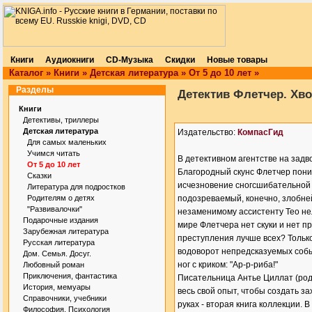
Книги
Аудиокниги
CD-Музыка
Скидки
Новые товары
Каталог
»
Книги
»
Детская литература
»
От 5 до 10 лет
»
Разделы
Детектив Флетчер. Хво
Книги
Детективы, триллеры
Детская литература
Издательство:
КомпасГид
Для самых маленьких
Учимся читать
В детективном агентстве на задв
От 5 до 10 лет
Благородный скунс Флетчер понима
Сказки
исчезновение сногсшибательной
Литература для подростков
Родителям о детях
подозреваемый, конечно, злобней
"Развивалочки"
незаменимому ассистенту Тео нел
Подарочные издания
мире Флетчера нет скуки и нет п
Зарубежная литература
преступления лучше всех? Только 
Русская литература
водоворот непредсказуемых событи
Дом. Семья. Досуг.
ног с криком: "Ар-р-риба!"
Любовный роман
Приключения, фантастика
Писательница Антье Циллат (роди
История, мемуары
весь свой опыт, чтобы создать з
Справочники, учебники
руках - вторая книга коллекции. 
Философия. Психология