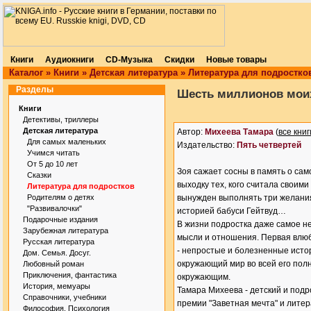
Книги
Аудиокниги
CD-Музыка
Скидки
Новые товары
Каталог
»
Книги
»
Детская литература
»
Литература для подростко
Разделы
Шесть миллионов моих
Книги
Детективы, триллеры
Детская литература
Автор:
Михеева Тамара
(
все книг
Для самых маленьких
Издательство:
Пять четвертей
Учимся читать
От 5 до 10 лет
Зоя сажает сосны в память о сам
Сказки
выходку тех, кого считала своими 
Литература для подростков
Родителям о детях
вынужден выполнять три желания
"Развивалочки"
историей бабуси Гейтвуд…
Подарочные издания
В жизни подростка даже самое н
Зарубежная литература
мысли и отношения. Первая влюбл
Русская литература
- непростые и болезненные исто
Дом. Семья. Досуг.
окружающий мир во всей его полн
Любовный роман
Приключения, фантастика
окружающим.
История, мемуары
Тамара Михеева - детский и под
Справочники, учебники
премии "Заветная мечта" и литер
Философия. Психология