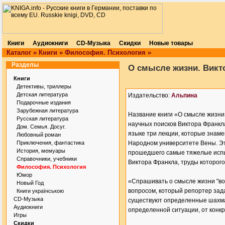
Книги
Аудиокниги
CD-Музыка
Скидки
Новые товары
Каталог
»
Книги
»
Философия. Психология
»
Разделы
О смысле жизни. Викт
Книги
Детективы, триллеры
Детская литература
Издательство:
Альпина
Подарочные издания
Зарубежная литература
Название книги «О смысле жизни»
Русская литература
научных поисков Виктора Франкл
Дом. Семья. Досуг.
языке три лекции, которые знаме
Любовный роман
Приключения, фантастика
Народном университете Вены. Эт
История, мемуары
прошедшего самые тяжелые испы
Справочники, учебники
Виктора Франкла, труды которого
Философия. Психология
Юмор
«Спрашивать о смысле жизни "воо
Новый Год
вопросом, который репортер зада
Книги українською
CD-Музыка
существуют определенные шахма
Аудиокниги
определенной ситуации, от конк
Игры
Скидки