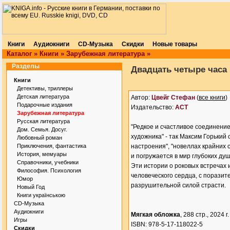
Книги
Аудиокниги
CD-Музыка
Скидки
Новые товары
Каталог
»
Книги
»
Зарубежная литература
»
Разделы
Двадцать четыре часа
Книги
Детективы, триллеры
Детская литература
Автор:
Цвейг Стефан
(
все книги
)
Подарочные издания
Издательство:
АСТ
Зарубежная литература
Русская литература
"Редкое и счастливое соединение
Дом. Семья. Досуг.
художника" - так Максим Горький 
Любовный роман
Приключения, фантастика
настроения", "новеллах крайних 
История, мемуары
и погружается в мир глубоких ду
Справочники, учебники
Эти истории о роковых встречах
Философия. Психология
человеческого сердца, с порази
Юмор
разрушительной силой страсти.
Новый Год
Книги українською
CD-Музыка
Аудиокниги
Мягкая обложка
, 288 стр., 2024 г.
Игры
ISBN: 978-5-17-118022-5
Скидки