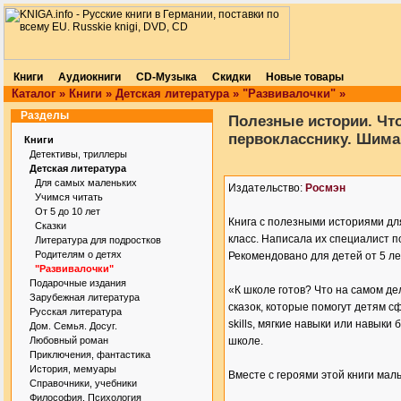
Книги
Аудиокниги
CD-Музыка
Скидки
Новые товары
Каталог
»
Книги
»
Детская литература
»
"Развивалочки"
»
Разделы
Полезные истории. Чт
первокласснику. Шима
Книги
Детективы, триллеры
Детская литература
Для самых маленьких
Издательство:
Росмэн
Учимся читать
От 5 до 10 лет
Книга с полезными историями дл
Сказки
класс. Написала их специалист 
Литература для подростков
Родителям о детях
Рекомендовано для детей от 5 л
"Развивалочки"
Подарочные издания
«К школе готов? Что на самом де
Зарубежная литература
сказок, которые помогут детям 
Русская литература
skills, мягкие навыки или навык
Дом. Семья. Досуг.
Любовный роман
школе.
Приключения, фантастика
История, мемуары
Вместе с героями этой книги маль
Справочники, учебники
Философия. Психология