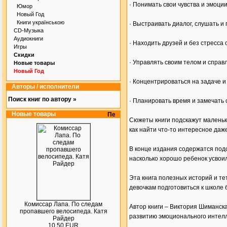
· Понимать свои чувства и эмоци
Юмор
Новый Год
Книги українською
· Выстраивать диалог, слушать и
CD-Музыка
Аудиокниги
· Находить друзей и без стресса
Игры
Скидки
· Управлять своим телом и спра
Новые товары
Новый Год
· Концентрироваться на задаче и
Авторы / исполнители
Поиск книг по автору »
· Планировать время и замечать
Новые товары
Сюжеты книги подскажут маленьки
как найти что-то интересное даже
В конце издания содержатся подс
насколько хорошо ребенок усвои
Эта книга полезных историй и т
девочкам подготовиться к школе 
Комиссар Лапа. По следам
Автор книги – Виктория Шиманска
пропавшего велосипеда. Катя
развитию эмоционального интелле
Райдер
10.50 EUR