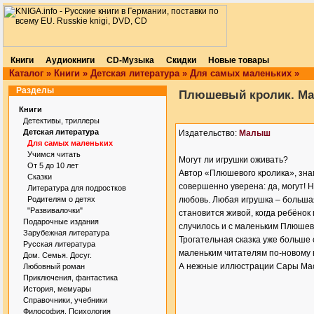
Книги
Аудиокниги
CD-Музыка
Скидки
Новые товары
Каталог
»
Книги
»
Детская литература
»
Для самых маленьких
»
Разделы
Плюшевый кролик. Ма
Книги
Детективы, триллеры
Детская литература
Издательство:
Малыш
Для самых маленьких
Учимся читать
Могут ли игрушки оживать?
От 5 до 10 лет
Автор «Плюшевого кролика», зн
Сказки
совершенно уверена: да, могут! 
Литература для подростков
Родителям о детях
любовь. Любая игрушка – большая
"Развивалочки"
становится живой, когда ребёнок 
Подарочные издания
случилось и с маленьким Плюшев
Зарубежная литература
Трогательная сказка уже больше 
Русская литература
маленьким читателям по-новому 
Дом. Семья. Досуг.
А нежные иллюстрации Сары Мас
Любовный роман
Приключения, фантастика
История, мемуары
Справочники, учебники
Философия. Психология