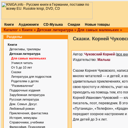
Книги
Аудиокниги
CD-Музыка
Скидки
Новые товары
Каталог
»
Книги
»
Детская литература
»
Для самых маленьких
»
Разделы
Сказки. Корней Чуковс
Книги
Детективы, триллеры
Детская литература
Автор:
Чуковский Корней
(
все кн
Для самых маленьких
Издательство:
Малыш
Учимся читать
От 5 до 10 лет
Сказки Корнея Чуковского, напис
Сказки
многих читателей — и детей, и в
Литература для подростков
Родителям о детях
удивительных приключениях, кот
"Развивалочки"
свою простоту и лёгкость, учат н
Подарочные издания
приходить на помощь тем, кто поп
Зарубежная литература
Корней Иванович Чуковский — кл
Русская литература
писатель, поэт, переводчик. В э
Дом. Семья. Досуг.
«Путаница», «Телефон», «Краде
Любовный роман
Приключения, фантастика
передают озорное настроение и 
История, мемуары
Для детей до 3-х лет.
Справочники, учебники
Философия. Психология