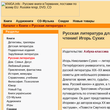
Книги
Аудиокниги
CD-Музыка
Скидки
Новые товары
Каталог
»
Книги
»
Русская литература
»
Разделы
Русская литература дл
чтение! Игорь Сухих
Книги
Детективы, триллеры
Детская литература
Подарочные издания
Издательство:
Азбука-классика
Зарубежная литература
Русская литература
Игорь Николаевич Сухих — литер
Дом. Семья. Досуг.
Петербургского университета, пи
Любовный роман
Приключения, фантастика
русской литературы XIX–XX веков
История, мемуары
сюжеты для небольшого романа»
Справочники, учебники
Довлатов: время, место, судьба»
Философия. Психология
века. Русский канон» и других, 
Юмор
литературе. Трехтомник «Русская
Новый Год
Книги українською
путеводитель по отечественной 
CD-Музыка
аудитории. Он дает представлен
Аудиокниги
Игореве» до авторов конца ХХ в
Игры
частушки», «Повести Смутного вре
Скидки