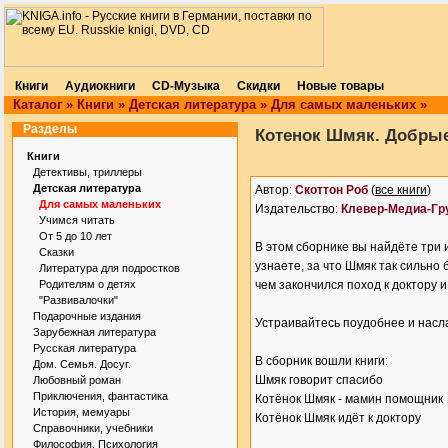
Книги
Аудиокниги
CD-Музыка
Скидки
Новые товары
Каталог
»
Книги
»
Детская литература
»
Для самых маленьких
»
Разделы
Котенок Шмяк. Добрые
Книги
Детективы, триллеры
Детская литература
Автор:
Скоттон Роб
(
все книги
)
Для самых маленьких
Издательство:
Клевер-Медиа-Гр
Учимся читать
От 5 до 10 лет
В этом сборнике вы найдёте три 
Сказки
узнаете, за что Шмяк так сильно
Литература для подростков
Родителям о детях
чем закончился поход к доктору 
"Развивалочки"
Подарочные издания
Устраивайтесь поудобнее и насл
Зарубежная литература
Русская литература
В сборник вошли книги:
Дом. Семья. Досуг.
Шмяк говорит спасибо
Любовный роман
Приключения, фантастика
Котёнок Шмяк - мамин помощник
История, мемуары
Котёнок Шмяк идёт к доктору
Справочники, учебники
Философия. Психология