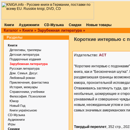
Книги
Аудиокниги
CD-Музыка
Скидки
Новые товары
Каталог
»
Книги
»
Зарубежная литература
»
Разделы
Короткие интервью с 
Книги
Детективы, триллеры
Детская литература
Издательство:
АСТ
Подарочные издания
Зарубежная литература
"Короткие интервью с подонками"
Русская литература
книга, как и "Бесконечная шутка"
Дом. Семья. Досуг.
раздвигаюшая границы возможно
Любовный роман
Приключения, фантастика
юмора, пронзительной исповедал
История, мемуары
Отваживаясь заглянуть туда, где 
Справочники, учебники
необычные, шокирующие и откро
Философия. Психология
узнаваемый и совершенно чужды
Юмор
новым, неожиданным углом и сно
Новый Год
самых значимых американских пи
Книги українською
CD-Музыка
Аудиокниги
Игры
Твердый переплет
, 352 стр., 2023
Скидки