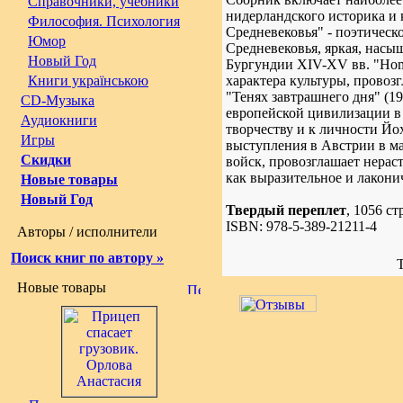
Справочники, учебники
нидерландского историка и 
Философия. Психология
Средневековья" - поэтическ
Юмор
Средневековья, яркая, насы
Новый Год
Бургундии XIV-XV вв. "Hom
Книги українською
характера культуры, прово
"Тенях завтрашнего дня" (1
CD-Музыка
европейской цивилизации в
Аудиокниги
творчеству и к личности Йо
Игры
выступления в Австрии в ма
Скидки
войск, провозглашает нерас
как выразительное и лакони
Новые товары
Новый Год
Твердый переплет
, 1056 стр
ISBN: 978-5-389-21211-4
Авторы / исполнители
Поиск книг по автору »
Новые товары