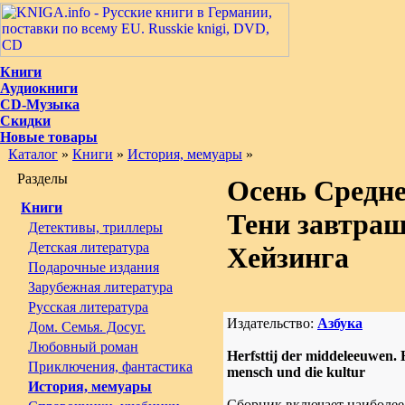
Книги
Аудиокниги
CD-Музыка
Скидки
Новые товары
Каталог
»
Книги
»
История, мемуары
»
Разделы
Осень Средне
Книги
Тени завтраш
Детективы, триллеры
Детская литература
Хейзинга
Подарочные издания
Зарубежная литература
Русская литература
Издательство:
Азбука
Дом. Семья. Досуг.
Любовный роман
Herfsttij der middeleeuwen.
Приключения, фантастика
mensch und die kultur
История, мемуары
Сборник включает наиболее