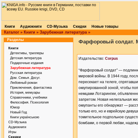
Книги
Аудиокниги
CD-Музыка
Скидки
Новые товары
Каталог
»
Книги
»
Зарубежная литература
»
Разделы
Фарфоровый солдат. 
Книги
Детективы, триллеры
Детская литература
Издательство:
Corpus
Подарочные издания
Зарубежная литература
“Фарфоровый солдат” — подлинна
Русская литература
мировой войны. В 1944 году, пос
Дом. Семья. Досуг.
пересекает на телеге, спрятавш
Любовный роман
Приключения, фантастика
оккупированной зоной, чтобы по
История, мемуары
немцами Лотарингии, объявленно
Справочники, учебники
запретом. Новая нелегальная жи
Философия. Психология
оккупанты его обнаружат — расст
Юмор
только его, но и еврейскую девуш
Новый Год
томительное подпольное существ
Книги українською
CD-Музыка
бомбами, о первой любви, надежд
Аудиокниги
Игры
Скидки